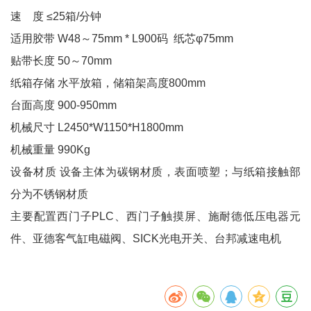
速 度 ≤25箱/分钟
适用胶带 W48～75mm * L900码 纸芯φ75mm
贴带长度 50～70mm
纸箱存储 水平放箱，储箱架高度800mm
台面高度 900-950mm
机械尺寸 L2450*W1150*H1800mm
机械重量 990Kg
设备材质 设备主体为碳钢材质，表面喷塑；与纸箱接触部
分为不锈钢材质
主要配置
西门子PLC、西门子触摸屏、施耐德低压电器元
件、亚德客气缸电磁阀、SICK光电开关、台邦减速电机