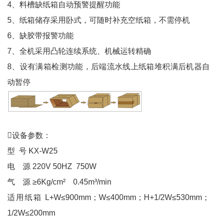
4、料槽缺纸箱自动预警提醒功能
5、纸箱储存采用卧式，可随时补充空纸箱，不需停机
6、缺胶带报警功能
7、全机采用凸轮连续系统、机械运转精确
8、设有满箱检测功能，后端流水线上纸箱堆积满后机器自
动暂停
设备参数：
型 号 KX-W25
电 源 220V 50HZ 750W
气 源 ≥6Kg/cm² 0.45m³/min
适用纸箱 L+W≤900mm；W≤400mm；H+1/2W≤530mm；
1/2W≤200mm