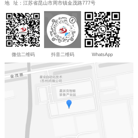
地 址：江苏省昆山市周市镇金茂路777号
微信二维码
抖音二维码
WhatsApp