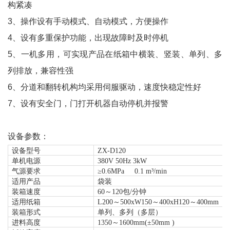
构紧凑
3、操作设有手动模式、自动模式，方便操作
4、设有多重保护功能，出现故障时及时停机
5、一机多用，可实现产品在纸箱中横装、竖装、单列、多
列排放，兼容性强
6、分道和翻转机构均采用伺服驱动，速度快稳定性好
7、设有安全门，门打开机器自动停机并报警
设备参数：
设备型号
ZX-D120
单
机
电源
380V 50Hz 3
kW
气源要求
≥
0.6MPa
0.
1
m
³
/min
适用
产品
袋装
装箱速度
6
0
～
1
2
0
包
/分钟
适用纸箱
L200～
50
0xW150～400xH1
2
0～
40
0mm
装箱形式
单列、
多
列（多层）
进料
高度
1350
～
1600
mm
(
±50mm
)