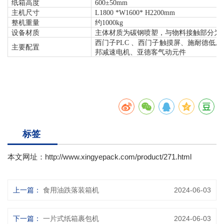
纸箱高度
6
00
±
5
0mm
主机
尺寸
L
18
00
*W
1600
*
H22
00
mm
整机
重量
约
10
00kg
设备材质
主体材质为碳钢喷塑，与物料接触部分为
西门子
PLC 、西门子触摸屏、施耐德低
主要配置
邦减速电机、亚德客气动元件
标签
本文网址：
http://www.xingyepack.com/product/271.html
上一篇：
食用油跌落装箱机
2024-06-03
下一篇：
一片式纸箱裹包机
2024-06-03